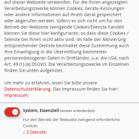
auf dieser Webseite verwenden. Für die Ihnen angezeigten
individuelle Schicksale. „Aktuell sind weltweit über 117 Millionen
Verarbeitungszwecke können Cookies, Geräte-Kennungen
Menschen auf der Flucht, darunter viele Kinder, oftmals ohne die
oder andere Informationen auf Ihrem Gerät gespeichert
Begleitung… Gabriela Heinrich zum Weltflüchtlingstag weiterlesen
oder abgerufen werden. Sofern es sich nicht um für den
Ein Service von
websozis.info
Betrieb der Webseite zwingende Cookies/Dienste handelt
können Sie diese hier konfigurieren, so dass diese Cookies /
Dienste bei Ihnen nicht aktiv sind. Im Falle der Aktivierung
entsprechender Dienste beinhaltet diese Zustimmung auch
Besucherzähler
Ihre Einwilligung in die Übermittlung bestimmter
personenbezogener Daten in Drittländer, u.a. die USA, nach
Art. 49 (1) (a) DSGVO. Die Verarbeitungszwecke im Einzelnen
Besucher:
410328
finden Sie unten aufgelistet.
Heute:
68
Online:
2
Um mehr zu erfahren, lesen Sie bitte unsere
Datenschutzerklärung
. Das Impressum finden Sie hier:
Impressum
.
SPD Sachsen Newsletter
System, Essenziell
(immer erforderlich)
Die aktuellen Nachrichten der SPD Sachsen bequem per E-Mail
Für den Betrieb der Webseite zwingend erforderliche
auf Ihren Rechner finden Sie
hier
.
Cookies
↓
2
Dienste